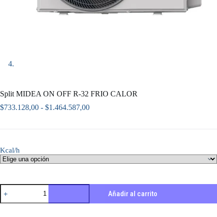
Split MIDEA ON OFF R-32 FRIO CALOR
Rango
$
733.128,00
-
$
1.464.587,00
de
precios:
desde
$733.128,00
Kcal/h
hasta
$1.464.587,00
Split
Añadir al carrito
MIDEA
ON
OFF