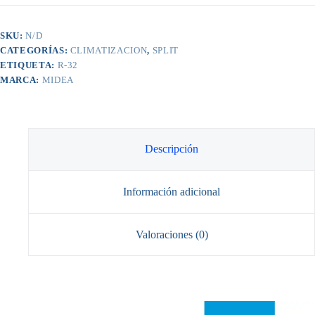
R-
32
FRIO
SKU:
N/D
CALOR
CATEGORÍAS:
CLIMATIZACION
,
SPLIT
cantidad
ETIQUETA:
R-32
MARCA:
MIDEA
Descripción
Información adicional
Valoraciones (0)