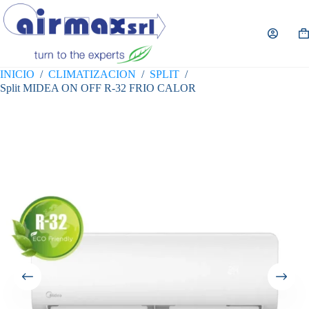
Saltar
al
contenido
Ca
de
co
INICIO
/
CLIMATIZACION
/
SPLIT
/
Split MIDEA ON OFF R-32 FRIO CALOR