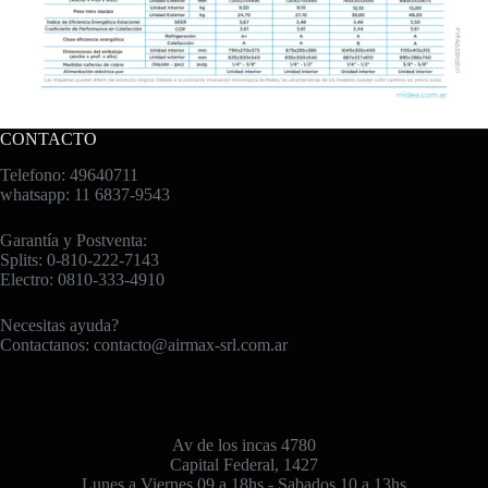
CONTACTO
Telefono: 49640711
whatsapp: 11 6837-9543
Garantía y Postventa:
Splits: 0-810-222-7143
Electro: 0810-333-4910
Necesitas ayuda?
Contactanos:
contacto@airmax-srl.com.ar
Av de los incas 4780
Capital Federal, 1427
Lunes a Viernes 09 a 18hs - Sabados 10 a 13hs