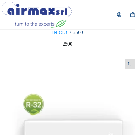
Saltar
al
contenido
Ca
de
co
INICIO
/
2500
2500