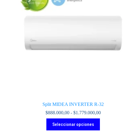
elegir
en
la
página
de
producto
Split MIDEA INVERTER R-32
Rango
$
888.000,00
-
$
1.779.000,00
de
Este
precios:
Seleccionar opciones
producto
desde
tiene
$888.000,00