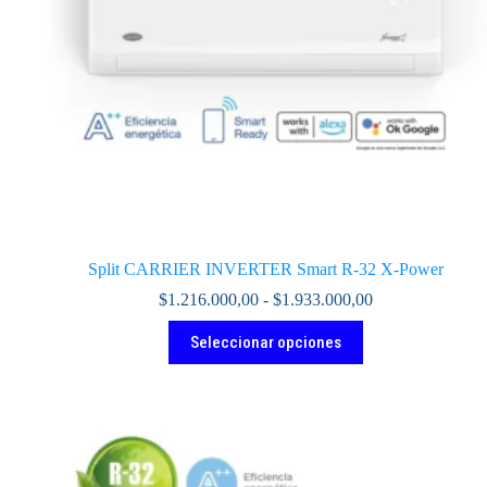
Split CARRIER INVERTER Smart R-32 X-Power
Rango
$
1.216.000,00
-
$
1.933.000,00
de
Este
precios:
Seleccionar opciones
producto
desde
tiene
$1.216.000,00
múltiples
hasta
variantes.
$1.933.000,00
Las
opciones
se
pueden