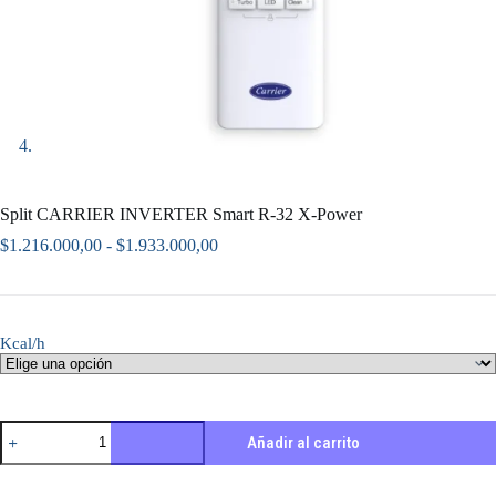
Split CARRIER INVERTER Smart R-32 X-Power
Rango
$
1.216.000,00
-
$
1.933.000,00
de
precios:
desde
$1.216.000,00
Kcal/h
hasta
$1.933.000,00
Split
Añadir al carrito
CARRIER
INVERTER
Smart