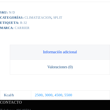
R-
32
X-
SKU:
N/D
Power
CATEGORÍAS:
CLIMATIZACION
,
SPLIT
cantidad
ETIQUETA:
R-32
MARCA:
CARRIER
Información adicional
Valoraciones (0)
Kcal/h
2500
,
3000
,
4500
,
5500
CONTACTO