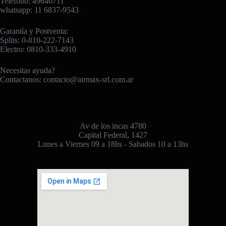
Telefono: 49640711
whatsapp: 11 6837-9543
Garantía y Postventa:
Splits: 0-810-222-7143
Electro: 0810-333-4910
Necesitas ayuda?
Contactanos:
contacto@airmax-srl.com.ar
Av de los incas 4780
Capital Federal, 1427
Lunes a Viernes 09 a 18hs - Sabados 10 a 13hs