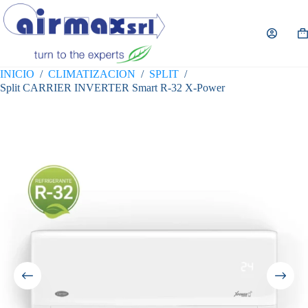
Saltar
al
contenido
Ca
de
co
INICIO
/
CLIMATIZACION
/
SPLIT
/
Split CARRIER INVERTER Smart R-32 X-Power