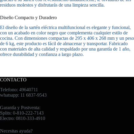
residuos molestos y disfrutarás de una limpieza sencilla.
Diseño Compacto y Duradero
El diseño de la sartén eléctrica multifuncional es elegante y funcional,
con un acabado en color negro que complementa cualquier estilo de
cocina. Con dimensiones compactas de 295 x 406 x 268 mm y un peso
de 6 kg, este producto es fácil de almacenar y transportar. Fabricado
con materiales de alta calidad y respaldado por una garantía de 1 año,
ofrece durabilidad y confianza a largo plazo.
CONTACTO
Telefono: 49640711
whatsapp: 11 6837-9543
Garantía y Postventa:
Splits: 0-810-222-7143
Electro: 0810-333-4910
Necesitas ayuda?