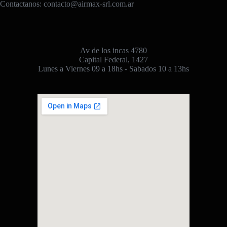
Contactanos:
contacto@airmax-srl.com.ar
Av de los incas 4780
Capital Federal, 1427
Lunes a Viernes 09 a 18hs - Sabados 10 a 13hs