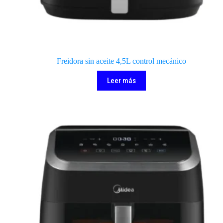
Freidora sin aceite 4,5L control mecánico
Leer más