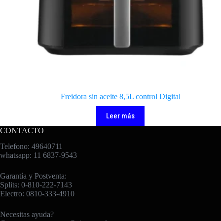
Freidora sin aceite 8,5L control Digital
Leer más
CONTACTO
Telefono: 49640711
whatsapp: 11 6837-9543
Garantía y Postventa:
Splits: 0-810-222-7143
Electro: 0810-333-4910
Necesitas ayuda?