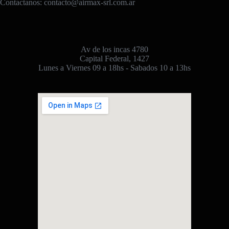
Contactanos:
contacto@airmax-srl.com.ar
Av de los incas 4780
Capital Federal, 1427
Lunes a Viernes 09 a 18hs - Sabados 10 a 13hs