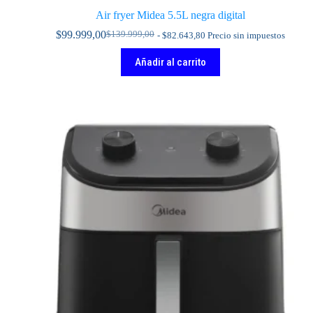
Air fryer Midea 5.5L negra digital
$
99.999,00
$
139.999,00
-
$
82.643,80
Precio sin impuestos
El
El
precio
precio
Añadir al carrito
original
actual
era:
es:
$139.999,00.
$99.999,00.