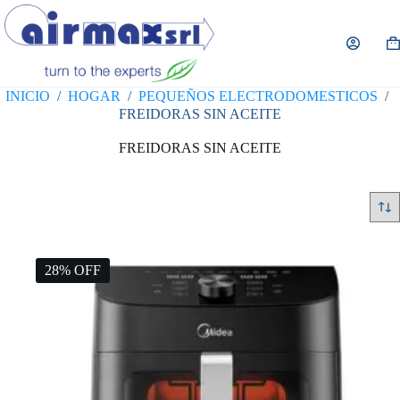
Saltar
al
contenido
Ca
de
co
INICIO
/
HOGAR
/
PEQUEÑOS ELECTRODOMESTICOS
/
FREIDORAS SIN ACEITE
FREIDORAS SIN ACEITE
28% OFF