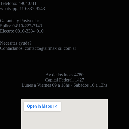
Telefono: 49640711
whatsapp: 11 6837-9543
Garantía y Postventa:
Splits: 0-810-222-7143
Electro: 0810-333-4910
Necesitas ayuda?
Contactanos:
contacto@airmax-srl.com.ar
Av de los incas 4780
Capital Federal, 1427
Lunes a Viernes 09 a 18hs - Sabados 10 a 13hs