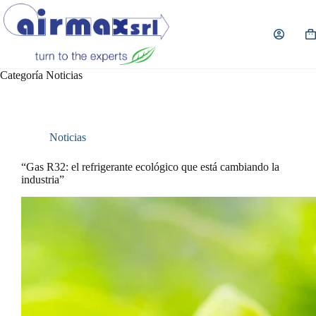
Saltar
al
contenido
Ca
de
co
Categoría
Noticias
Noticias
“Gas R32: el refrigerante ecológico que está cambiando la
industria”