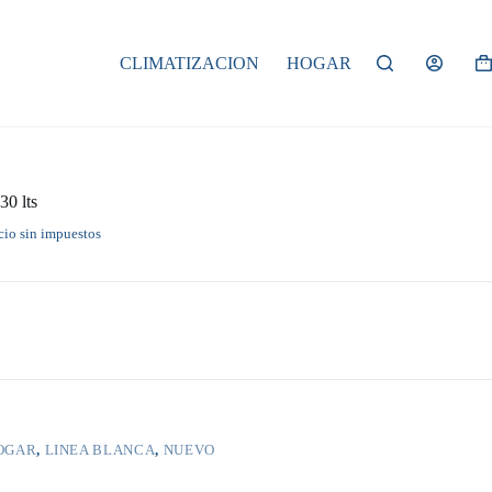
CLIMATIZACION
HOGAR
Ca
de
co
30 lts
cio sin impuestos
OGAR
,
LINEA BLANCA
,
NUEVO