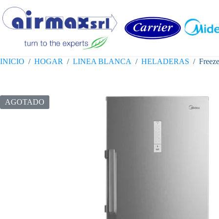
Saltar
al
contenido
INICIO
/
HOGAR
/
LINEA BLANCA
/
HELADERAS
/
Freeze
AGOTADO