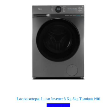
Lavasecarropas Lunar Inverter 8 Kg-6kg Titanium Wifi