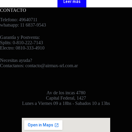
Leer más
CONTACTO
Telefono: 49640711
whatsapp: 11 6837-9543
Garantía y Postventa:
Splits: 0-810-222-7143
Electro: 0810-333-4910
Necesitas ayuda?
Contactanos:
contacto@airmax-srl.com.ar
Av de los incas 4780
Capital Federal, 1427
Lunes a Viernes 09 a 18hs - Sabados 10 a 13hs