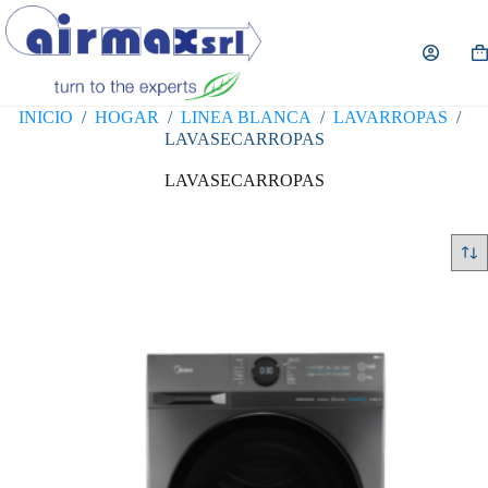
Saltar
al
contenido
Ca
de
co
INICIO
/
HOGAR
/
LINEA BLANCA
/
LAVARROPAS
/
LAVASECARROPAS
LAVASECARROPAS