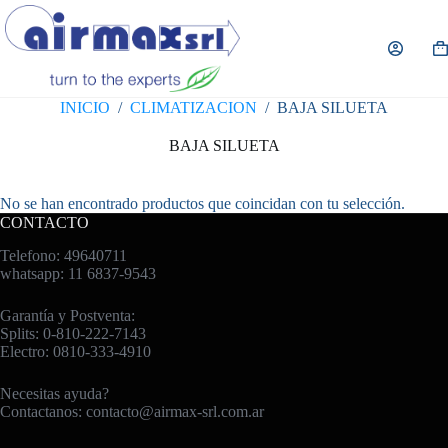
Saltar
al
contenido
Ca
de
co
INICIO
/
CLIMATIZACION
/
BAJA SILUETA
BAJA SILUETA
No se han encontrado productos que coincidan con tu selección.
CONTACTO
Telefono: 49640711
whatsapp: 11 6837-9543
Garantía y Postventa:
Splits: 0-810-222-7143
Electro: 0810-333-4910
Necesitas ayuda?
Contactanos:
contacto@airmax-srl.com.ar